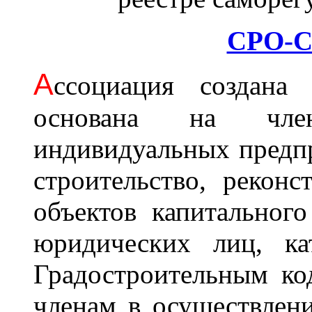
СРО-С
А
ссоциация cоздана 
основана на член
индивидуальных предп
строительство, рекон
объектов капитального
юридических лиц, ка
Градостроительным ко
членам в осуществлени