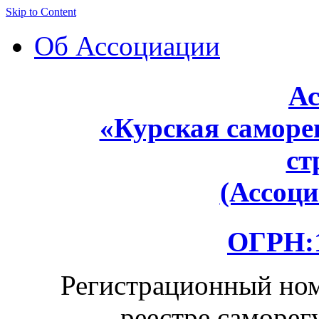
Skip to Content
Об Ассоциации
Ас
«Курская саморе
ст
(Ассоц
ОГРН:1
Регистрационный ном
реестре саморег