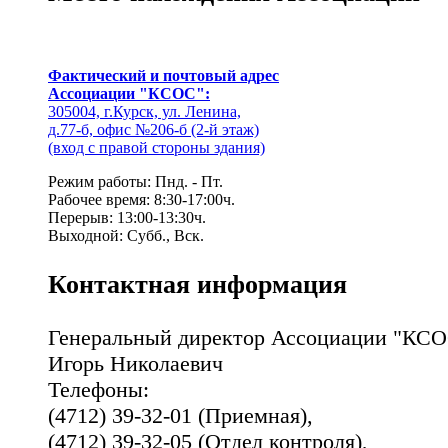
Фактический и почтовый адрес
Ассоциации "КСОС":
305004, г.Курск, ул. Ленина,
д.77-б, офис №206-б (2-й этаж)
(вход с правой стороны здания)
Режим работы: Пнд. - Пт.
Рабочее время: 8:30-17:00ч.
Перерыв: 13:00-13:30ч.
Выходной: Субб., Вск.
Контактная информация
Генеральный директор Ассоциации "КСО
Игорь Николаевич
Телефоны:
(4712) 39-32-01 (Приемная),
(4712) 39-32-05 (Отдел контроля),