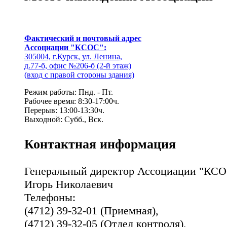
Фактический и почтовый адрес
Ассоциации "КСОС":
305004, г.Курск, ул. Ленина,
д.77-б, офис №206-б (2-й этаж)
(вход с правой стороны здания)
Режим работы: Пнд. - Пт.
Рабочее время: 8:30-17:00ч.
Перерыв: 13:00-13:30ч.
Выходной: Субб., Вск.
Контактная информация
Генеральный директор Ассоциации "КСО
Игорь Николаевич
Телефоны:
(4712) 39-32-01 (Приемная),
(4712) 39-32-05 (Отдел контроля),