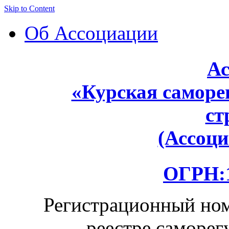
Skip to Content
Об Ассоциации
Ас
«Курская саморе
ст
(Ассоц
ОГРН:1
Регистрационный ном
реестре саморег