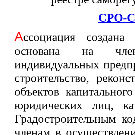
СРО-С
А
ссоциация cоздана 
основана на член
индивидуальных предп
строительство, рекон
объектов капитального
юридических лиц, ка
Градостроительным ко
членам в осуществлени